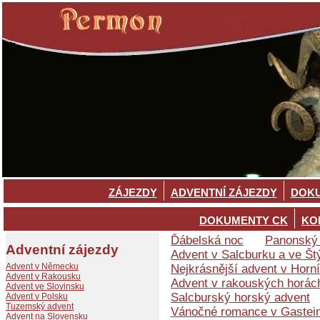
ZÁJEZDY
ADVENTNÍ ZÁJEZDY
DOKU
DOKUMENTY CK
KO
Ďábelská noc
Panonský 
Adventní zájezdy
Advent v Salcburku a ve Št
Advent v Německu
Nejkrásnější advent v Hor
Advent v Rakousku
Advent v rakouských horác
Advent ve Slovinsku
Salcburský horský advent
Advent v Polsku
Tuzemský advent
Vánočné romance v Gastei
Advent na Slovensku