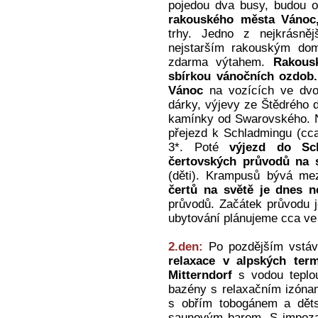
pojedou dva busy, budou 
rakouského města Vánoc,
trhy. Jedno z nejkrásně
nejstarším rakouským dom
zdarma výtahem.
Rakous
sbírkou vánočních ozdob.
Vánoc
na vozících ve dvou 
dárky, výjevy ze Štědrého d
kamínky od Swarovského. N
přejezd k Schladmingu (cca
3*. Poté
výjezd do Sc
čertovských průvodů na s
(děti). Krampusů bývá me
čertů na světě je dnes n
průvodů. Začátek průvodu 
ubytování plánujeme cca ve 
2.den:
Po pozdějším vstáv
relaxace v alpských te
Mitterndorf
s vodou teplou
bazény s relaxačním izónam
s obřím tobogánem a dět
saunovým barem. S impoza