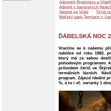
Adventní Bratislava a Vídeň
Advent v bavorských Alpác
Advent ve Vídni
Tichá n
Mořský park Termaris v ča
ĎÁBELSKÁ NOC 2
Vracíme se k našemu pře
nabídce od roku 1992, pr
který má za sebou desít
pohodovým programem. Adv
průvodem čertů ve Štýrsk
termálních lázních. Náv
program. Zájezd ideální pr
%, a to i vč. varianty 1 dosp