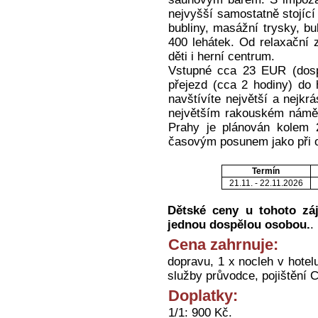
nejvyšší samostatně stojíc
bubliny, masážní trysky, bu
400 lehátek. Od relaxační 
děti i herní centrum.
Vstupné cca 23 EUR (dosp
přejezd (cca 2 hodiny) do
navštívíte největší a nejkr
největším rakouském náměs
Prahy je plánován kolem 2
časovým posunem jako při o
Termín
21.11. - 22.11.2026
Dětské ceny u tohoto záj
jednou dospělou osobou.
.
Cena zahrnuje:
dopravu, 1 x nocleh v hotel
služby průvodce, pojištění 
Doplatky:
1/1: 900 Kč.