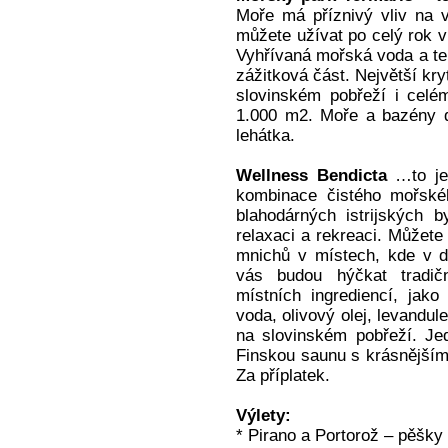
Moře má příznivý vliv na 
můžete užívat po celý rok v
Vyhřívaná mořská voda a ten
zážitková část. Největší kr
slovinském pobřeží i celé
1.000 m2. Moře a bazény dě
lehátka.
Wellness Bendicta
…to je 
kombinace čistého mořskéh
blahodárných istrijských b
relaxaci a rekreaci. Můžete
mnichů v místech, kde v dá
vás budou hýčkat tradič
místních ingrediencí, jak
voda, olivový olej, levandul
na slovinském pobřeží. J
Finskou saunu s krásnějším
Za příplatek.
Výlety:
* Pirano a Portorož – pěšk