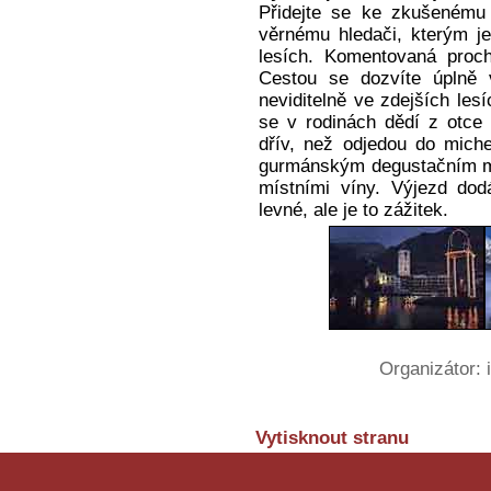
Přidejte se ke zkušenému 
věrnému hledači, kterým je
lesích. Komentovaná proc
Cestou se dozvíte úplně 
neviditelně ve zdejších les
se v rodinách dědí z otce 
dřív, než odjedou do miche
gurmánským degustačním men
místními víny. Výjezd do
levné, ale je to zážitek.
Organizátor:
Vytisknout stranu