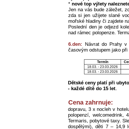
*
nové top výlety naleznet
Jen na vás bude záležet, zd
zda si jen užijete slané vo
mořské hladiny či zajdete n
Poslední den je odjezd kol
nad rámec polopenze. Termar
6.den:
Návrat do Prahy v č
časovým odstupem jako při 
Termín
Ce
18.03. - 23.03.2026
18.03. - 23.03.2026
Dětské ceny platí při ubyt
- každé dítě do 15 let
.
Cena zahrnuje:
dopravu, 3 x nocleh v hotelu
polopenzí, welcomedrink, 
Termaris, pobytové taxy. Sle
dospělými), děti 7 – 14,9 