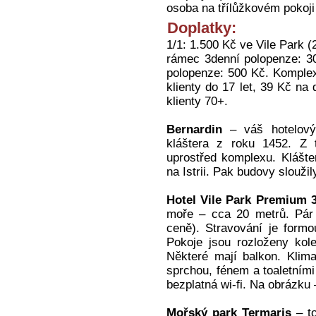
osoba na třílůžkovém pokoji
Doplatky:
1/1: 1.500 Kč ve Vile Park (
rámec 3denní polopenze: 30
polopenze: 500 Kč. Komplexn
klienty do 17 let, 39 Kč na
klienty 70+.
Bernardin
– váš hotelový
kláštera z roku 1452. Z 
uprostřed komplexu. Klášte
na Istrii. Pak budovy slouži
Hotel Vile Park Premium 
moře – cca 20 metrů. Pár 
ceně). Stravování je formo
Pokoje jsou rozloženy kole
Některé mají balkon. Klima
sprchou, fénem a toaletním
bezplatná wi-fi. Na obrázku 
Mořský park Termaris
– to