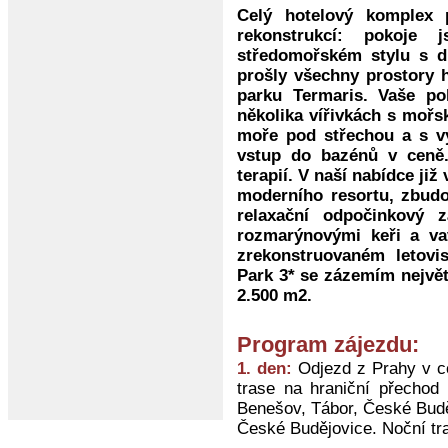
Celý hotelový komplex 
rekonstrukcí: pokoje
středomořském stylu s dů
prošly všechny prostory h
parku Termaris. Vaše p
několika vířivkách s mořs
moře pod střechou a s v
vstup do bazénů v ceně
terapií. V naší nabídce již
moderního resortu, zbudov
relaxační odpočinkový 
rozmarýnovými keři a va
zrekonstruovaném letovis
Park 3* se zázemím nejvě
2.500 m2.
Program zájezdu:
1. den:
Odjezd z Prahy v cc
trase na hraniční přechod 
Benešov, Tábor, České Budě
České Budějovice. Noční tr