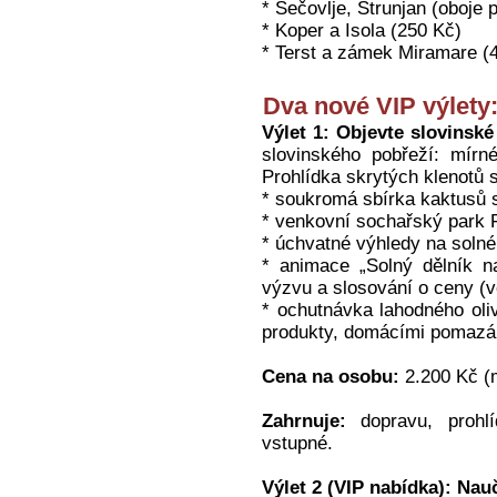
* Sečovlje, Strunjan (oboje 
* Koper a Isola (250 Kč)
* Terst a zámek Miramare (
Dva nové VIP výlety
Výlet 1: Objevte slovinské
slovinského pobřeží: mírn
Prohlídka skrytých klenotů
* soukromá sbírka kaktusů 
* venkovní sochařský park 
* úchvatné výhledy na solné
* animace „Solný dělník 
výzvu a slosování o ceny (vč
* ochutnávka lahodného oli
produkty, domácími pomazá
Cena na osobu:
2.200 Kč (m
Zahrnuje:
dopravu, prohlí
vstupné.
Výlet 2 (VIP nabídka): Nau