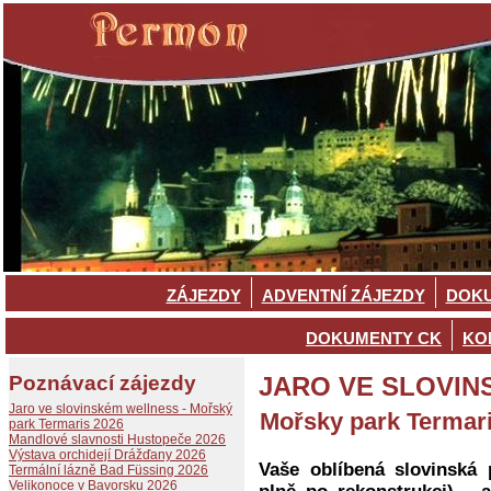
ZÁJEZDY
ADVENTNÍ ZÁJEZDY
DOKU
DOKUMENTY CK
KO
Poznávací zájezdy
JARO VE SLOVIN
Jaro ve slovinském wellness - Mořský
Mořsky park Termar
park Termaris 2026
Mandlové slavnosti Hustopeče 2026
Výstava orchidejí Drážďany 2026
Vaše oblíbená slovinská 
Termální lázně Bad Füssing 2026
Velikonoce v Bavorsku 2026