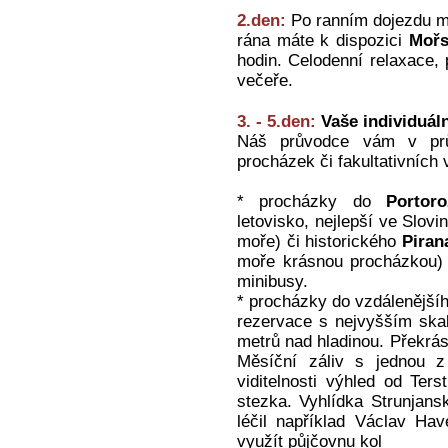
2.den:
Po ranním dojezdu m
rána máte k dispozici
Mořs
hodin. Celodenní relaxace
večeře.
3. - 5.den:
Vaše individuál
Náš průvodce vám v průb
procházek či fakultativních 
* procházky do
Portoro
letovisko, nejlepší ve Slov
moře) či historického
Piran
moře krásnou procházkou) 
minibusy.
* procházky do vzdálenějšíh
rezervace s nejvyšším ska
metrů nad hladinou. Překrás
Měsíční záliv s jednou z 
viditelnosti výhled od Te
stezka. Vyhlídka Strunjansk
léčil například Václav H
využít půjčovnu kol