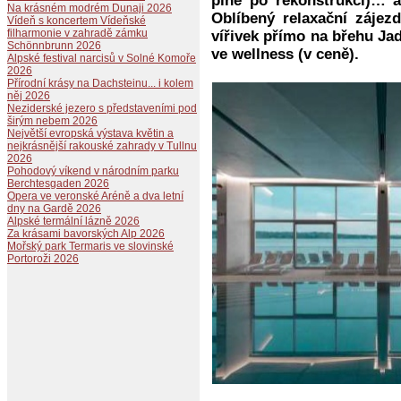
plně po rekonstrukci)… 
Na krásném modrém Dunaji 2026
Oblíbený relaxační záje
Vídeň s koncertem Vídeňské
filharmonie v zahradě zámku
vířivek přímo na břehu Ja
Schönnbrunn 2026
ve wellness (v ceně).
Alpské festival narcisů v Solné Komoře
2026
Přírodní krásy na Dachsteinu... i kolem
něj 2026
Neziderské jezero s představeními pod
širým nebem 2026
Největší evropská výstava květin a
nejkrásnější rakouské zahrady v Tullnu
2026
Pohodový víkend v národním parku
Berchtesgaden 2026
Opera ve veronské Aréně a dva letní
dny na Gardě 2026
Alpské termální lázně 2026
Za krásami bavorských Alp 2026
Mořský park Termaris ve slovinské
Portoroži 2026