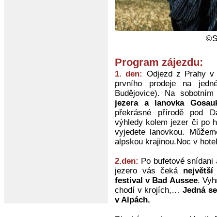
©S
Program zájezdu:
1. den:
Odjezd z Prahy v 6
prvního prodeje na jed
Budějovice). Na sobotní
jezera a lanovka Gosa
překrásné přírodě pod D
výhledy kolem jezer či po 
vyjedete lanovkou. Můžeme
alpskou krajinou.Noc v hotel
2.den:
Po bufetové snídani 
jezero vás čeká
největší
festival v Bad Aussee
. Vyh
chodí v krojích,…
Jedná se
v Alpách.