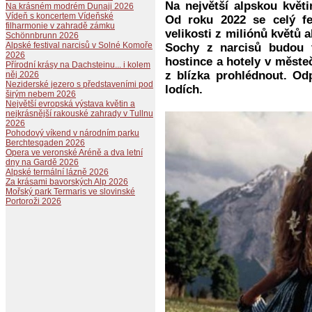
Na největší alpskou květ
Na krásném modrém Dunaji 2026
Vídeň s koncertem Vídeňské
Od roku 2022 se celý fe
filharmonie v zahradě zámku
velikosti z miliónů květů a
Schönnbrunn 2026
Alpské festival narcisů v Solné Komoře
Sochy z narcisů budou 
2026
hostince a hotely v měste
Přírodní krásy na Dachsteinu... i kolem
z blízka prohlédnout. O
něj 2026
Neziderské jezero s představeními pod
lodích.
širým nebem 2026
Největší evropská výstava květin a
nejkrásnější rakouské zahrady v Tullnu
2026
Pohodový víkend v národním parku
Berchtesgaden 2026
Opera ve veronské Aréně a dva letní
dny na Gardě 2026
Alpské termální lázně 2026
Za krásami bavorských Alp 2026
Mořský park Termaris ve slovinské
Portoroži 2026