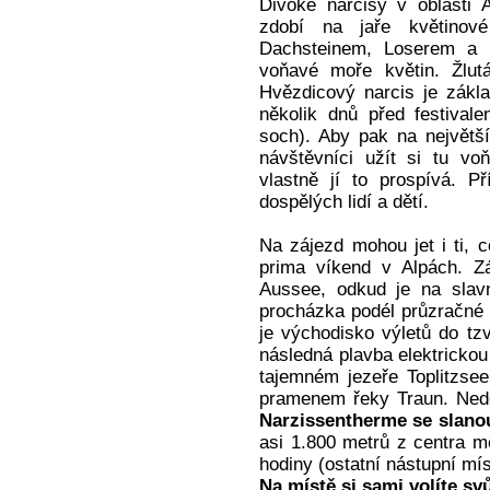
Divoké narcisy v oblasti 
zdobí na jaře květinov
Dachsteinem, Loserem a 
voňavé moře květin. Žlut
Hvězdicový narcis je zákla
několik dnů před festival
soch). Aby pak na největší 
návštěvníci užít si tu vo
vlastně jí to prospívá. P
dospělých lidí a dětí.
Na zájezd mohou jet i ti, c
prima víkend v Alpách. Z
Aussee, odkud je na slavn
procházka podél průzračné
je východisko výletů do tzv
následná plavba elektricko
tajemném jezeře Toplitzse
pramenem řeky Traun. Neděl
Narzissentherme se slano
asi 1.800 metrů z centra m
hodiny (ostatní nástupní mí
Na místě si sami volíte sv