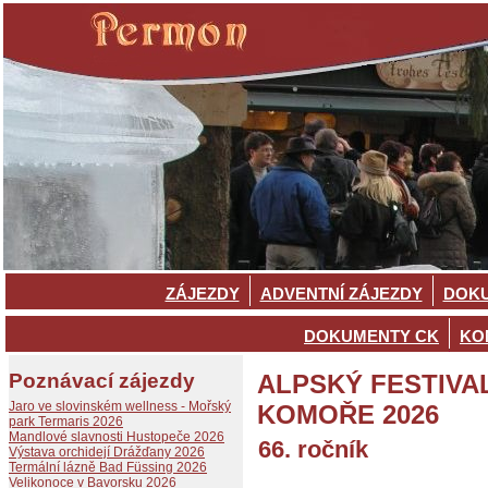
ZÁJEZDY
ADVENTNÍ ZÁJEZDY
DOKU
DOKUMENTY CK
KO
Poznávací zájezdy
ALPSKÝ FESTIVA
Jaro ve slovinském wellness - Mořský
KOMOŘE 2026
park Termaris 2026
Mandlové slavnosti Hustopeče 2026
66. ročník
Výstava orchidejí Drážďany 2026
Termální lázně Bad Füssing 2026
Velikonoce v Bavorsku 2026