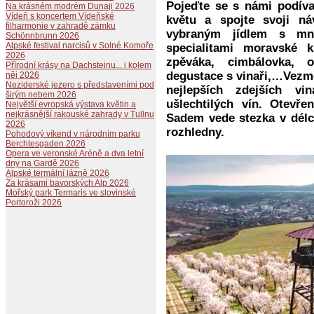
Pojeďte se s námi podíva
Na krásném modrém Dunaji 2026
Vídeň s koncertem Vídeňské
květu a spojte svoji n
filharmonie v zahradě zámku
vybraným jídlem s mn
Schönnbrunn 2026
Alpské festival narcisů v Solné Komoře
specialitami moravské 
2026
zpěváka, cimbálovka, o
Přírodní krásy na Dachsteinu... i kolem
degustace s vinaři,…Vezm
něj 2026
Neziderské jezero s představeními pod
nejlepších zdejších v
širým nebem 2026
ušlechtilých vín. Otevře
Největší evropská výstava květin a
nejkrásnější rakouské zahrady v Tullnu
Sadem vede stezka v délc
2026
rozhledny.
Pohodový víkend v národním parku
Berchtesgaden 2026
Opera ve veronské Aréně a dva letní
dny na Gardě 2026
Alpské termální lázně 2026
Za krásami bavorských Alp 2026
Mořský park Termaris ve slovinské
Portoroži 2026