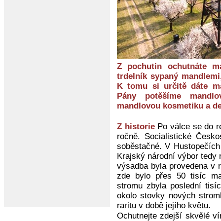
Z pochutin ochutnáte ma
trdelník sypaný mandlemi
K tomu si určitě dáte m
Pány potěšíme mandl
mandlovou kosmetiku a dek
Z historie
Po válce se do r
ročně. Socialistické Česk
soběstačné. V Hustopečích
Krajský národní výbor tedy 
výsadba byla provedena v r
zde bylo přes 50 tisíc m
stromu zbyla poslední tis
okolo stovky nových strom
raritu v době jejího květu.
Ochutnejte zdejší skvělé ví