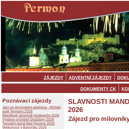
ZÁJEZDY
ADVENTNÍ ZÁJEZDY
DOKU
DOKUMENTY CK
KO
Poznávací zájezdy
SLAVNOSTI MAND
Jaro ve slovinském wellness - Mořský
2026
park Termaris 2026
Mandlové slavnosti Hustopeče 2026
Zájezd pro milovníky
Výstava orchidejí Drážďany 2026
Termální lázně Bad Füssing 2026
Velikonoce v Bavorsku 2026