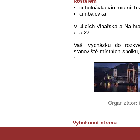
kostelem
ochutnávka vín místních 
cimbálovka
V ulicích Vinařská a Na hr
cca 22.
Vaši vycházku do rozkv
stanoviště místních spolků
si.
Organizátor:
Vytisknout stranu