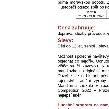
prima moravskou sobotu. Z
Hustopečí odjezd zpět po ko
Termín
21.03. - 21.03.2026
Cena zahrnuje:
doprava, služby průvodce,
Slevy:
Děti do 12 let, senioři: slev
Možnost společné návštěv
objednat co nejdřív. Ochut
višňovou či kávovou. K t
mandlovkou, originální ma
Dozvíte se o historii pěs
tajemství tradiční výroby
Mandlárna získala v roce
Competition 2022 v Praze
nejlepší likér.
Hudební program na náměs