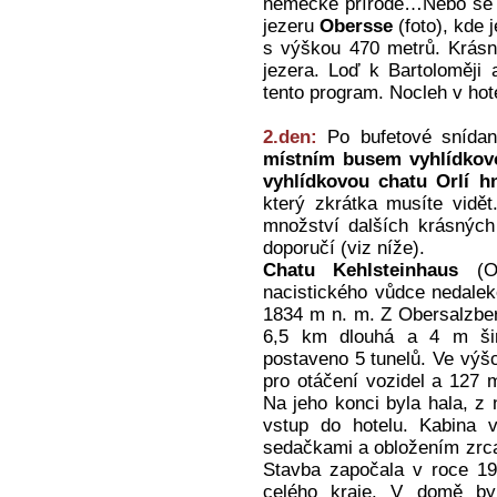
německé přírodě…Nebo se dá
jezeru
Obersse
(foto), kde j
s výškou 470 metrů. Krásn
jezera. Loď k Bartoloměji
tento program. Nocleh v hote
2.den:
Po bufetové snída
místním busem vyhlídkovo
vyhlídkovou chatu Orlí h
který zkrátka musíte vidě
množství dalších krásných
doporučí (viz níže).
Chatu Kehlsteinhaus
(Or
nacistického vůdce nedale
1834 m n. m. Z Obersalzber
6,5 km dlouhá a 4 m ši
postaveno 5 tunelů. Ve výš
pro otáčení vozidel a 127
Na jeho konci byla hala, z
vstup do hotelu. Kabina 
sedačkami a obložením zrca
Stavba započala v roce 19
celého kraje. V domě by