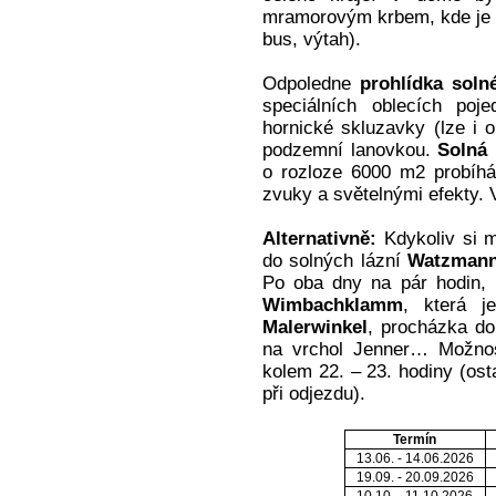
mramorovým krbem, kde je 
bus, výtah).
Odpoledne
prohlídka soln
speciálních oblecích poj
hornické skluzavky (lze i o
podzemní lanovkou.
Solná 
o rozloze 6000 m2 probíhá
zvuky a světelnými efekty. 
Alternativně:
Kdykoliv si m
do solných lázní
Watzmann
Po oba dny na pár hodin, 
Wimbachklamm
, která 
Malerwinkel
, procházka do
na vrchol Jenner… Možnos
kolem 22. – 23. hodiny (os
při odjezdu).
Termín
13.06. - 14.06.2026
19.09. - 20.09.2026
10.10. - 11.10.2026