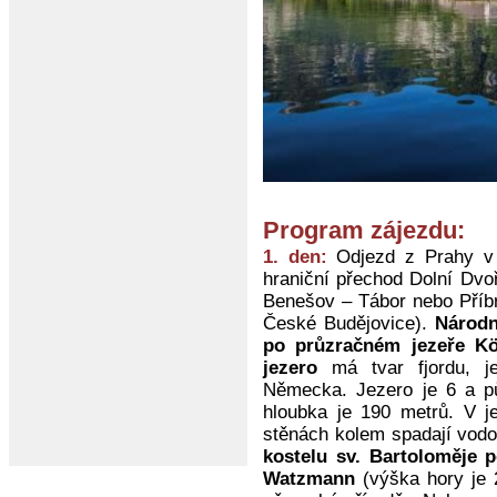
Program zájezdu:
1. den:
Odjezd z Prahy v 
hraniční přechod Dolní Dvoř
Benešov – Tábor nebo Příb
České Budějovice).
Národn
po průzračném jezeře Kön
jezero
má tvar fjordu, je
Německa. Jezero je 6 a pů
hloubka je 190 metrů. V j
stěnách kolem spadají vodo
kostelu sv. Bartoloměje 
Watzmann
(výška hory je 2