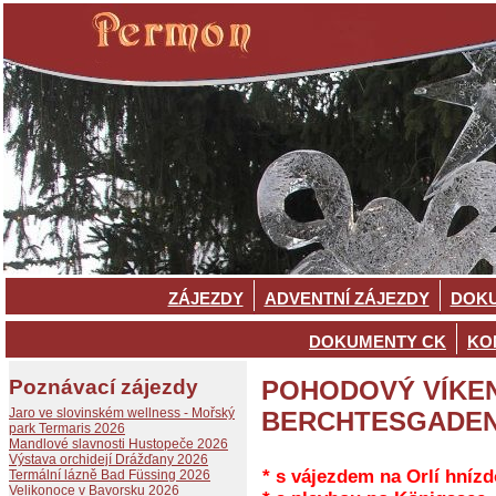
ZÁJEZDY
ADVENTNÍ ZÁJEZDY
DOKU
DOKUMENTY CK
KO
Poznávací zájezdy
POHODOVÝ VÍKE
Jaro ve slovinském wellness - Mořský
BERCHTESGADEN
park Termaris 2026
Mandlové slavnosti Hustopeče 2026
Výstava orchidejí Drážďany 2026
* s vájezdem na Orlí hnízd
Termální lázně Bad Füssing 2026
Velikonoce v Bavorsku 2026