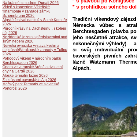
* s plavbou po Königssee
Na krásném modrém Dunaji 2026
* s prohlídkou solného do
Vídeň s koncertem Vídeňské
filharmonie v zahradě zámku
Schönnbrunn 2026
Tradiční víkendový zájezd
Alpské festival narcisů v Solné Komoře
2026
Německa vůbec s atra
Přírodní krásy na Dachsteinu... i kolem
Berchtesgaden (plavba po
něj 2026
jeho nesčetné atrakce, s
Neziderské jezero s představeními pod
širým nebem 2026
nekonečnými výhledy)… ale
Největší evropská výstava květin a
si svůj individuální pr
nejkrásnější rakouské zahrady v Tullnu
2026
bavorských pivních zahr
Pohodový víkend v národním parku
lázně Watzmann Therme,
Berchtesgaden 2026
Opera ve veronské Aréně a dva letní
Alpách.
dny na Gardě 2026
Alpské termální lázně 2026
Za krásami bavorských Alp 2026
Mořský park Termaris ve slovinské
Portoroži 2026