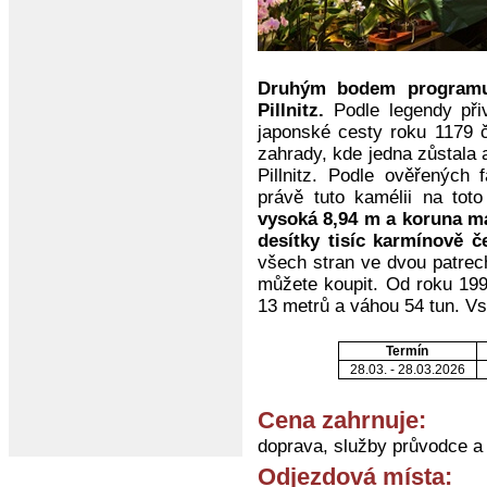
Druhým bodem programu 
Pillnitz.
Podle legendy při
japonské cesty roku 1179 č
zahrady, kde jedna zůstala 
Pillnitz. Podle ověřených
právě tuto kamélii na tot
vysoká 8,94 m a koruna má
desítky tisíc karmínově č
všech stran ve dvou patrech
můžete koupit. Od roku 199
13 metrů a váhou 54 tun. Vs
Termín
28.03. - 28.03.2026
Cena zahrnuje:
doprava, služby průvodce 
Odjezdová místa: