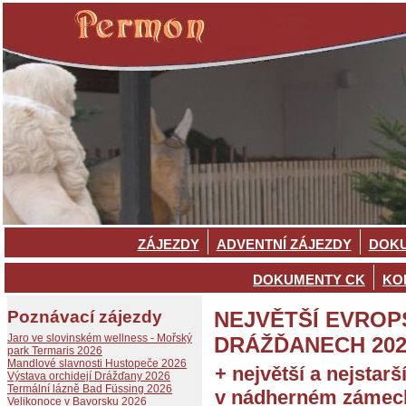
ZÁJEZDY
ADVENTNÍ ZÁJEZDY
DOKU
DOKUMENTY CK
KO
Poznávací zájezdy
NEJVĚTŠÍ EVROP
Jaro ve slovinském wellness - Mořský
DRÁŽĎANECH 202
park Termaris 2026
Mandlové slavnosti Hustopeče 2026
+ největší a nejstar
Výstava orchidejí Drážďany 2026
Termální lázně Bad Füssing 2026
v nádherném zámeck
Velikonoce v Bavorsku 2026