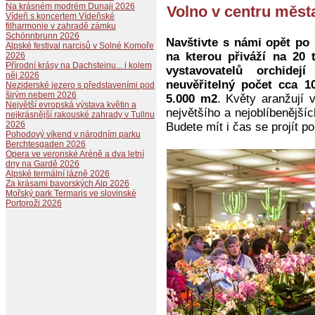
Na krásném modrém Dunaji 2026
Volno v centru měst
Vídeň s koncertem Vídeňské
filharmonie v zahradě zámku
Schönnbrunn 2026
Navštivte s námi opět po 
Alpské festival narcisů v Solné Komoře
na kterou přiváží na 20 t
2026
Přírodní krásy na Dachsteinu... i kolem
vystavovatelů orchide
něj 2026
neuvěřitelný počet cca 10
Neziderské jezero s představeními pod
širým nebem 2026
5.000 m2
. Květy aranžují 
Největší evropská výstava květin a
největšího a nejoblíbenějš
nejkrásnější rakouské zahrady v Tullnu
2026
Budete mít i čas se projít po
Pohodový víkend v národním parku
Berchtesgaden 2026
Opera ve veronské Aréně a dva letní
dny na Gardě 2026
Alpské termální lázně 2026
Za krásami bavorských Alp 2026
Mořský park Termaris ve slovinské
Portoroži 2026