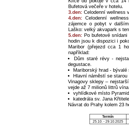
Klíče od pokoje v cca 14 
Bufetová večeře v hotelu.
3.den:
Celodenní wellness v 
4.den:
Celodenní wellness 
zájemce o pobyt v dalším
Laško: velký akvapark s ter
5.den:
Po bufetové snídani 
hodin jsou k dispozici i po
Maribor (přejezd cca 1 ho
například:
Dům staré révy - nejst
degustace.
Mariborský hrad - bývalé s
Hlavní náměstí se starou r
Vinagovy sklepy – nejstarší
vejde až 7 milionů littrů vína
vyhlídkové místo Pyramid
katedrála sv. Jana Křtitel
Návrat do Prahy kolem 23 h
Termín
25.10. - 29.10.2025