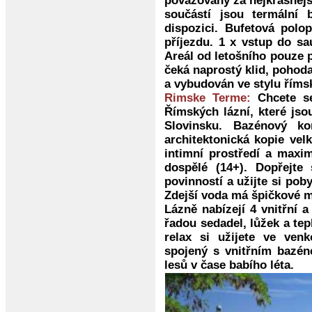
považovány za nejkrásnější
součástí jsou termální
dispozici. Bufetová polo
příjezdu. 1 x vstup do sa
Areál od letošního pouze p
čeká naprostý klid, pohoda
a vybudován ve stylu říms
Rimske Terme:
Chcete se
Římských lázní, které jso
Slovinsku. Bazénový k
architektonická kopie ve
intimní prostředí a maxim
dospělé (14+). Dopřejt
povinností a užijte si poby
Zdejší voda má špičkové mi
Lázně nabízejí 4 vnitřní
řadou sedadel, lůžek a tep
relax si užijete ve ven
spojený s vnitřním bazén
lesů v čase babího léta.