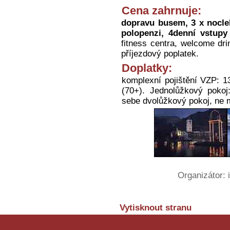
Cena zahrnuje:
dopravu busem, 3 x nocleh
polopenzi, 4denní vstupy
fitness centra, welcome dr
příjezdový poplatek.
Doplatky:
komplexní pojištění VZP: 13
(70+). Jednolůžkový pokoj
sebe dvolůžkový pokoj, ne m
Organizátor:
Vytisknout stranu