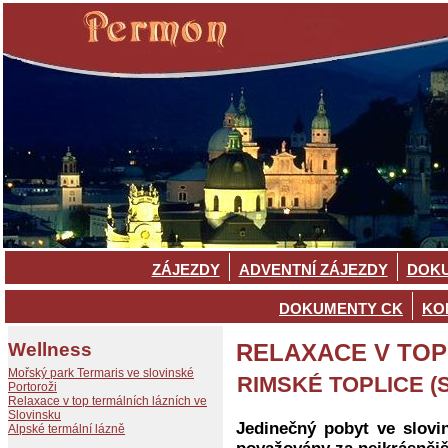
ZÁJEZDY
ADVENTNÍ ZÁJEZDY
DOKU
DOKUMENTY CK
KO
Wellness
RELAXACE V TOP
Mořský park Termaris ve slovinské
RIMSKÉ TOPLICE (S
Portoroži
Relaxace v top termálních lázních ve
Slovinsku
Jedinečný pobyt ve slovi
Alpské termální lázně