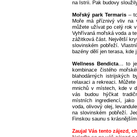
na Istrii. Pak budovy slouži
Mořský park Termaris
– to
Moře má příznivý vliv na 
můžete užívat po celý rok v
Vyhřívaná mořská voda a ten
zážitková část. Největší kr
slovinském pobřeží. Vlastn
bazény dělí jen terasa, kde 
Wellness Bendicta
… to je
kombinace čistého mořskéh
blahodárných istrijských b
relaxaci a rekreaci. Můžete
mnichů v místech, kde v dá
vás budou hýčkat tradič
místních ingrediencí, jak
voda, olivový olej, levandul
na slovinském pobřeží. J
Finskou saunu s krásnějším 
Zaujal Vás tento zájezd, c