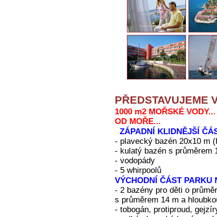
PŘEDSTAVUJEME V
1000 m2 MOŘSKÉ VODY... 
OD MOŘE...
ZÁPADNÍ KLIDNĚJŠÍ ČÁS
- plavecký bazén 20x10 m (
- kulatý bazén s průměrem 
- vodopády
- 5 whirpoolů
VÝCHODNÍ ČÁST PARKU N
- 2 bazény pro děti o průmě
s průměrem 14 m a hloubko
- tobogán, protiproud, gejzír