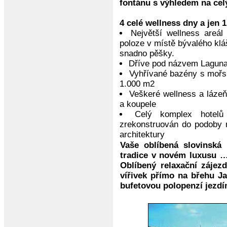
fontánu s výhledem na celý
4 celé wellness dny a jen 
Největší wellness areá
poloze v místě bývalého klá
snadno pěšky.
Dříve pod názvem Lagun
Vyhřívané bazény s mořs
1.000 m2
Veškeré wellness a láze
a koupele
Celý komplex hotel
zrekonstruován do podoby m
architektury
Vaše oblíbená slovinská
tradice v novém luxusu …
Oblíbený relaxační záje
vířivek přímo na břehu Ja
bufetovou polopenzí jezdím