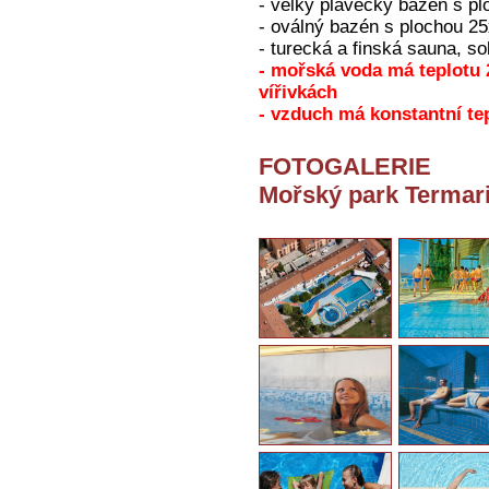
- velký plavecký bazén s p
- oválný bazén s plochou 2
- turecká a finská sauna, so
- mořská voda má teplotu 2
vířivkách
- vzduch má konstantní te
FOTOGALERIE
Mořský park Termar