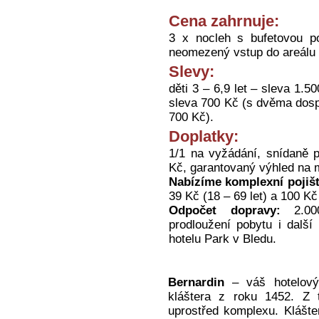
Cena zahrnuje:
3 x nocleh s bufetovou p
neomezený vstup do areálu 
Slevy:
děti 3 – 6,9 let – sleva 1.5
sleva 700 Kč (s dvěma dospě
700 Kč).
Doplatky:
1/1 na vyžádání, snídaně p
Kč, garantovaný výhled na 
Nabízíme komplexní pojišt
39 Kč (18 – 69 let) a 100 Kč
Odpočet dopravy:
2.000
prodloužení pobytu i další 
hotelu Park v Bledu.
Bernardin
– váš hotelový
kláštera z roku 1452. Z 
uprostřed komplexu. Klášte