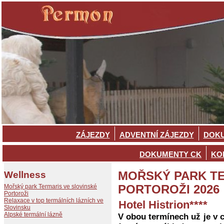
ZÁJEZDY
ADVENTNÍ ZÁJEZDY
DOKU
DOKUMENTY CK
KO
Wellness
MOŘSKÝ PARK TE
Mořský park Termaris ve slovinské
PORTOROŽI 2026
Portoroži
Relaxace v top termálních lázních ve
Hotel Histrion****
Slovinsku
Alpské termální lázně
V obou termínech už je v c