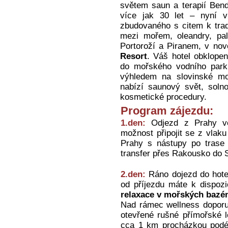
světem saun a terapií Bend
více jak 30 let – nyní 
zbudovaného s citem k trad
mezi mořem, oleandry, pa
Portoroží a Piranem, v no
Resort
. Váš hotel obklope
do mořského vodního par
výhledem na slovinské m
nabízí saunový svět, solno
kosmetické procedury.
Program zájezdu:
1.den:
Odjezd z Prahy ve 
možnost připojit se z vlak
Prahy s nástupy po trase 
transfer přes Rakousko do 
2.den:
Ráno dojezd do hotel
od příjezdu máte k dispoz
relaxace v mořských bazé
Nad rámec wellness dopor
otevřené rušné přímořské le
cca 1 km procházkou podél