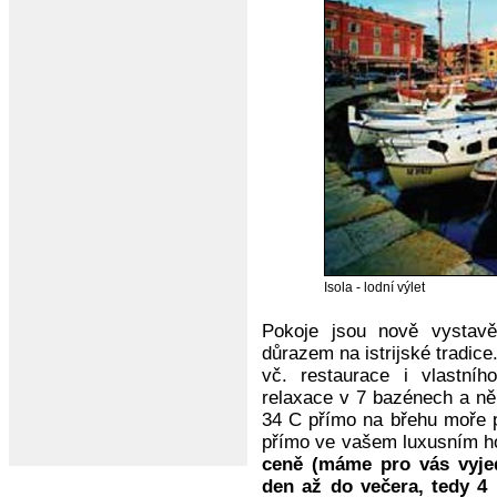
Isola - lodní výlet
Pokoje jsou nově vystav
důrazem na istrijské tradic
vč. restaurace i vlastní
relaxace v 7 bazénech a ně
34 C přímo na břehu moře 
přímo ve vašem luxusním ho
ceně (máme pro vás vyje
den až do večera, tedy 4 