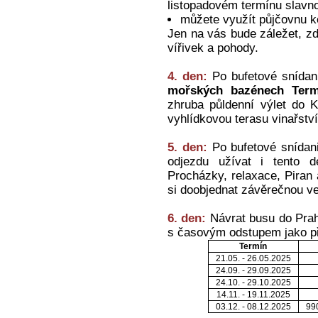
listopadovém termínu slavnos
můžete využít půjčovnu k
Jen na vás bude záležet, zd
vířivek a pohody.
4. den:
Po bufetové snídan
mořských bazénech Term
zhruba půldenní výlet do 
vyhlídkovou terasu vinařství
5. den:
Po bufetové snídani
odjezdu užívat i tento 
Procházky, relaxace, Piran
si doobjednat závěrečnou v
6. den:
Návrat busu do Prah
s časovým odstupem jako př
Termín
21.05. - 26.05.2025
24.09. - 29.09.2025
24.10. - 29.10.2025
14.11. - 19.11.2025
03.12. - 08.12.2025
990