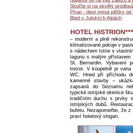
Nalaďte se na váš zájezd a 
Skočte si na skvělý prodlo
Piran - dest minut pěšky od
Bled v Julských Alpách
HOTEL HISTRION***
– moderní a plně rekonstru
klimatizované pokoje v past
s nádechem Istrie s vlastn
lagunu s malým přístavem a
St. Bernardin. Vybavení p
trezor. V koupelně je vana
WC. Hned při příchodu do
kamenné stavby – ukázka t
zapsaná do Seznamu neh
typické istrijské okenice šk
tradičním duchu s prvky mo
istrijských dubů. Restaura
bufetu. Nezapomeňte, že 
praví hotelový slogan.