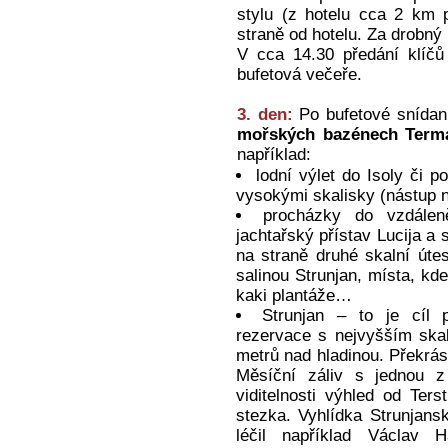
stylu (z hotelu cca 2 km
straně od hotelu. Za drobný 
V cca 14.30 předání klíč
bufetová večeře.
3. den:
Po bufetové snídan
mořských bazénech Terma
například:
lodní výlet do Isoly či 
vysokými skalisky (nástup n
procházky do vzdáleně
jachtařský přístav Lucija a
na straně druhé skalní úte
salinou Strunjan, místa, kde
kaki plantáže…
Strunjan – to je cíl 
rezervace s nejvyšším ska
metrů nad hladinou. Překrás
Měsíční záliv s jednou z 
viditelnosti výhled od Ter
stezka. Vyhlídka Strunjansk
léčil například Václav