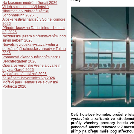
Na krásném modrém Dunaji 2026
Vídeň s koncertem Vídeňské
filharmonie v zahradě zámku
Schönnbrunn 2026
Alpské festival narcisů v Solné Komoře
2026
Přírodní krásy na Dachsteinu... i kolem
něj 2026
Neziderské jezero s představeními pod
širým nebem 2026
Největší evropská výstava květin a
nejkrásnější rakouské zahrady v Tullnu
2026
Pohodový víkend v národním parku
Berchtesgaden 2026
Opera ve veronské Aréně a dva letní
dny na Gardě 2026
Alpské termální lázně 2026
Za krásami bavorských Alp 2026
Mořský park Termaris ve slovinské
Portoroži 2026
Celý hotelový komplex prošel v let
vystavěné a zařízené ve středomoř
prošly všechny prostory hotelu vč
pohodová 4denní relaxace v 7 bazén
přímo na břehu moře pod střechou