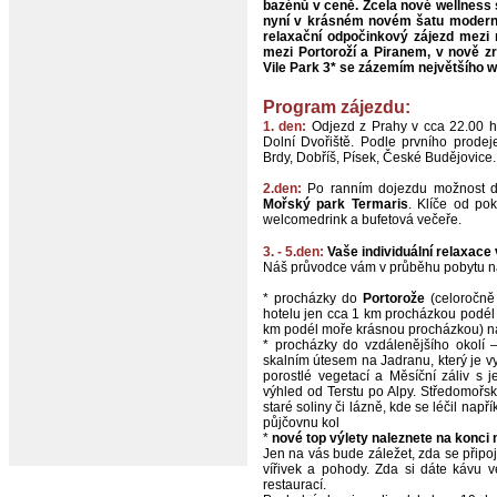
bazénů v ceně. Zcela nové wellness se
nyní v krásném novém šatu moderního
relaxační odpočinkový zájezd mezi 
mezi Portoroží a Piranem, v nově z
Vile Park 3* se zázemím největšího 
Program zájezdu:
1. den:
Odjezd z Prahy v cca 22.00 ho
Dolní Dvořiště. Podle prvního prode
Brdy, Dobříš, Písek, České Budějovice
2.den:
Po ranním dojezdu možnost do
Mořský park Termaris
. Klíče od po
welcomedrink a bufetová večeře.
3. - 5.den:
Vaše individuální relaxac
Náš průvodce vám v průběhu pobytu nabí
* procházky do
Portorože
(celoročně 
hotelu jen cca 1 km procházkou podél 
km podél moře krásnou procházkou) na 
* procházky do vzdálenějšího okolí 
skalním útesem na Jadranu, který je v
porostlé vegetací a Měsíční záliv s j
výhled od Terstu po Alpy. Středomořsk
staré soliny či lázně, kde se léčil na
půjčovnu kol
*
nové top výlety naleznete na konci
Jen na vás bude záležet, zda se připojí
vířivek a pohody. Zda si dáte kávu 
restaurací.