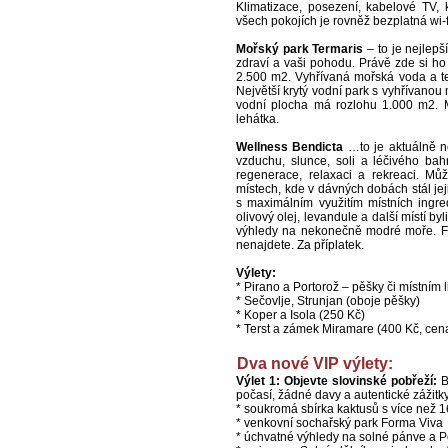
Klimatizace, posezení, kabelové TV,
všech pokojích je rovněž bezplatná wi-
Mořský park Termaris
– to je nejlepš
zdraví a vaši pohodu. Právě zde si ho 
2.500 m2. Vyhřívaná mořská voda a ten
Největší krytý vodní park s vyhřívano
vodní plocha má rozlohu 1.000 m2. M
lehátka.
Wellness Bendicta
…to je aktuálně ne
vzduchu, slunce, soli a léčivého bah
regenerace, relaxaci a rekreaci. Mů
místech, kde v dávných dobách stál jej
s maximálním využitím místních ingre
olivový olej, levandule a další místí 
výhledy na nekonečně modré moře. Fi
nenajdete. Za příplatek.
Výlety:
* Pirano a Portorož – pěšky či místní
* Sečovlje, Strunjan (oboje pěšky)
* Koper a Isola (250 Kč)
* Terst a zámek Miramare (400 Kč, cen
Dva nové VIP výlety:
Výlet 1: Objevte slovinské pobřeží:
B
počasí, žádné davy a autentické zážitk
* soukromá sbírka kaktusů s více než 
* venkovní sochařský park Forma Viva
* úchvatné výhledy na solné pánve a Po