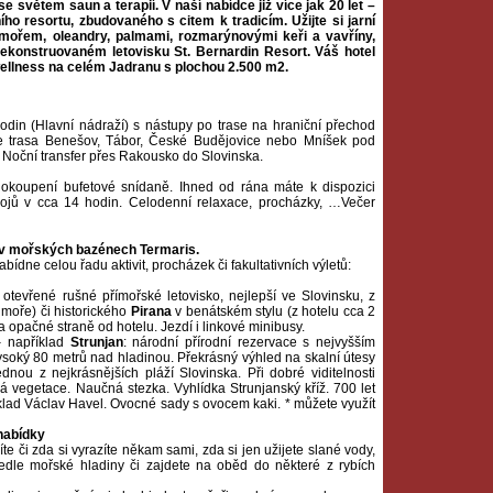
 světem saun a terapií. V naší nabídce již více jak 20 let –
 resortu, zbudovaného s citem k tradicím. Užijte si jarní
mořem, oleandry, palmami, rozmarýnovými keři a vavříny,
rekonstruovaném letovisku St. Bernardin Resort. Váš hotel
wellness na celém Jadranu s plochou 2.500 m2.
din (Hlavní nádraží) s nástupy po trase na hraniční přechod
je trasa Benešov, Tábor, České Budějovice nebo Mníšek pod
. Noční transfer přes Rakousko do Slovinska.
koupení bufetové snídaně. Ihned od rána máte k dispozici
kojů v cca 14 hodin. Celodenní relaxace, procházky, …Večer
e v mořských bazénech Termaris.
dne celou řadu aktivit, procházek či fakultativních výletů:
otevřené rušné přímořské letovisko, nejlepší ve Slovinsku, z
moře) či historického
Pirana
v benátském stylu (z hotelu cca 2
opačné straně od hotelu. Jezdí i linkové minibusy.
– například
Strunjan
: národní přírodní rezervace s nejvyšším
ysoký 80 metrů nad hladinou. Překrásný výhled na skalní útesy
ednou z nejkrásnějších pláží Slovinska. Při dobré viditelnosti
á vegetace. Naučná stezka. Vyhlídka Strunjanský kříž. 700 let
příklad Václav Havel. Ovocné sady s ovocem kaki. * můžete využít
 nabídky
te či zda si vyrazíte někam sami, zda si jen užijete slané vody,
vedle mořské hladiny či zajdete na oběd do některé z rybích