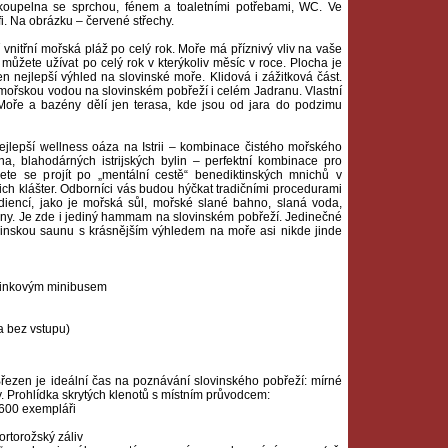
 koupelna se sprchou, fénem a toaletními potřebami, WC. Ve
fi. Na obrázku – červené střechy.
í vnitřní mořská pláž po celý rok. Moře má příznivý vliv na vaše
můžete užívat po celý rok v kterýkoliv měsíc v roce. Plocha je
 nejlepší výhled na slovinské moře. Klidová i zážitková část.
u mořskou vodou na slovinském pobřeží i celém Jadranu. Vlastní
oře a bazény dělí jen terasa, kde jsou od jara do podzimu
jlepší wellness oáza na Istrii – kombinace čistého mořského
na, blahodárných istrijských bylin – perfektní kombinace pro
žete se projít po „mentální cestě“ benediktinských mnichů v
ich klášter. Odborníci vás budou hýčkat tradičními procedurami
diencí, jako je mořská sůl, mořské slané bahno, slaná voda,
byliny. Je zde i jediný hammam na slovinském pobřeží. Jedinečné
nskou saunu s krásnějším výhledem na moře asi nikde jinde
m linkovým minibusem
a bez vstupu)
řezen je ideální čas na poznávání slovinského pobřeží: mírné
y. Prohlídka skrytých klenotů s místním průvodcem:
1600 exempláři
rtorožský záliv