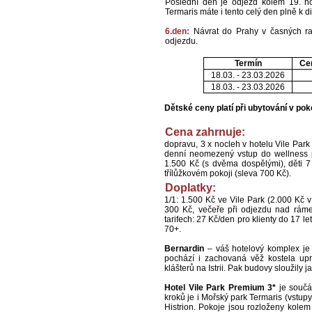
Poslední den je odjezd kolem 19. h
Termaris máte i tento celý den plně k di
6.den:
Návrat do Prahy v časných ra
odjezdu.
Termín
Ce
18.03. - 23.03.2026
18.03. - 23.03.2026
Dětské ceny platí při ubytování v poko
Cena zahrnuje:
dopravu, 3 x nocleh v hotelu Vile Park 
denní neomezený vstup do wellness pa
1.500 Kč (s dvěma dospělými), děti 7
třílůžkovém pokoji (sleva 700 Kč).
Doplatky:
1/1: 1.500 Kč ve Vile Park (2.000 Kč 
300 Kč, večeře při odjezdu nad ráme
tarifech: 27 Kč/den pro klienty do 17 le
70+.
Bernardin
– váš hotelový komplex je 
pochází i zachovaná věž kostela upr
klášterů na Istrii. Pak budovy sloužily
Hotel Vile Park Premium 3*
je součá
kroků je i Mořský park Termaris (vstupy
Histrion. Pokoje jsou rozloženy kolem