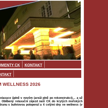
MENTY CK
KONTAKT
NTAKT
M WELLNESS 2026
relaxace úplně v novém (areál plně po rekonstrukci)… a už
… Oblíbený relaxační zájezd naší CK do krytých mořských
dranu s bufetovou polopenzí a 4 celými dny ve wellness (v