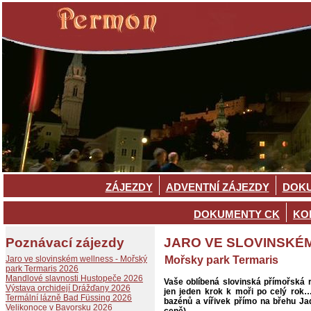
ZÁJEZDY
ADVENTNÍ ZÁJEZDY
DOKU
DOKUMENTY CK
KO
Poznávací zájezdy
JARO VE SLOVINSKÉ
Jaro ve slovinském wellness - Mořský
Mořsky park Termaris
park Termaris 2026
Mandlové slavnosti Hustopeče 2026
Vaše oblíbená slovinská přímořská 
Výstava orchidejí Drážďany 2026
jen jeden krok k moři po celý rok
Termální lázně Bad Füssing 2026
bazénů a vířivek přímo na břehu Ja
Velikonoce v Bavorsku 2026
ceně).