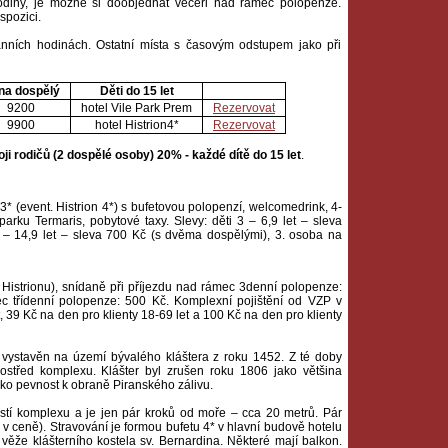
odiny, je možné si doobjednat večeři nad rámec polopenze.
spozici.
nních hodinách. Ostatní místa s časovým odstupem jako při
na dospělý
Děti do 15 let
9200
hotel Vile Park Prem
Rezervovat
9900
hotel Histrion4*
Rezervovat
ji rodičů (2 dospělé osoby) 20% - každé dítě do 15 let
.
3* (event. Histrion 4*) s bufetovou polopenzí, welcomedrink, 4-
rku Termaris, pobytové taxy. Slevy: děti 3 – 6,9 let – sleva
 – 14,9 let – sleva 700 Kč (s dvěma dospělými), 3. osoba na
v Histrionu), snídaně při příjezdu nad rámec 3denní polopenze:
c třídenní polopenze: 500 Kč. Komplexní pojištění od VZP v
t, 39 Kč na den pro klienty 18-69 let a 100 Kč na den pro klienty
vystavěn na území bývalého kláštera z roku 1452. Z té doby
ostřed komplexu. Klášter byl zrušen roku 1806 jako většina
 jako pevnost k obraně Piranského zálivu.
stí komplexu a je jen pár kroků od moře – cca 20 metrů. Pár
 v ceně). Stravování je formou bufetu 4* v hlavní budově hotelu
 věže klášterního kostela sv. Bernardina. Některé mají balkon.