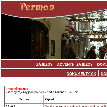
ZÁJEZDY
ADVENTNÍ ZÁJEZDY
DOKU
DOKUMENTY CK
KO
Aktuální nabídka
Všechny zájezdy jsou pojištěny podle zákona 159/99 Sb.
Termín
Zájezd
5.9.-6.9.
Největší evropská výstava květin a nejkrásnější