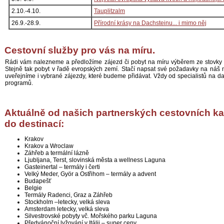
2.10.-4.10.
Tauplitzalm
26.9.-28.9.
Přírodní krásy na Dachsteinu... i mimo něj
Cestovní služby pro vás na míru.
Rádi vám nalezneme a předložíme zájezd či pobyt na míru výběrem ze stovky 
Stejně tak pobyt v řadě evropských zemí. Stačí napsat své požadavky na náš
uveřejníme i vybrané zájezdy, které budeme přidávat. Vždy od specialistů na d
programů.
Aktuálně od našich partnerských cestovních ka
do destinací:
Krakov
Krakov a Wroclaw
Záhřeb a termální lázně
Ljubljana, Terst, slovinská města a wellness Laguna
Gasteinertal – termály i čerti
Velký Meder, Györ a Ostřihom – termály a advent
Budapešť
Belgie
Termály Radenci, Graz a Záhřeb
Stockholm –letecky, velká sleva
Amsterdam letecky, velká sleva
Silvestrovské pobyty vč. Mořského parku Laguna
Předvánoční lyžování v Itálii – super ceny