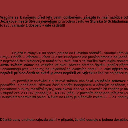
ĎÁBELSKÁ NOC 2026
Vracíme se k našemu před lety velmi oblíbenému zájezdu (v naší nabídce od
Ježíškově městě Štýru s největším průvodem čertů ve Štýrsku (v Schladmingu) v 
to i vč. varianty 1 dospělý + dítě či děti!!!
Program zájezdu:
1. den:
Odjezd z Prahy v 6.00 hodin (odjezd od Hlavního nádraží – vhodné i pro vl
Brdy – Dobříš – Příbram – Písek –České Budějovice dle prvního prodeje na jedné
z nejkrásnějších historických náměstí v Rakousku s nejstarším rakouským dome
Jízda světem Vánoc
na vozících ve dvou patrech starého špitálu (andílci přip
Schladmingu (cca 2 hodiny) na ubytování do kvalitního hotelu 3*. Poté
výjezd do
největší průvod čertů na světě je dnes největší ve Śtýrsku
a řadí se do pětice 
2.den:
Po pozdějším vstávání a bufetové snídani vás čeká
koupání a relaxace 
podlažích, s oddělenou dětskou částí s obřím tobogánem a dětským bazénem, 
podlahové bubliny, masážní trysky, bublinková lehátka. V relaxačních zónách je na
Vstupné cca 23 EUR (dospělí) a 14 EUR (děti). V pozdním odpoledni přejezd (
Hauptplatz s barokními paláci. Návrat do Prahy je plánován kolem 22. – 23. hodin
Dětské ceny u tohoto zájezdu platí i v případě, že dítě cestuje s jednou dospělo
Cena zahrnuje: