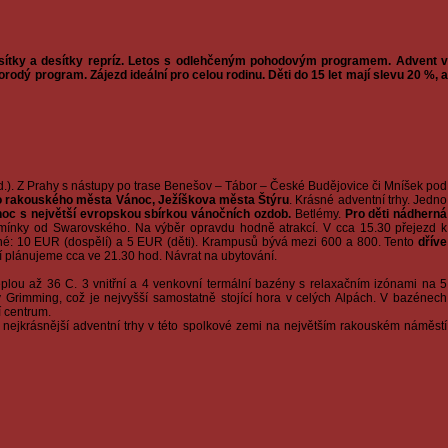
desítky a desítky repríz. Letos s odlehčeným pohodovým programem. Advent v
odý program. Zájezd ideální pro celou rodinu. Děti do 15 let mají slevu 20 %, a
d.). Z Prahy s nástupy po trase Benešov – Tábor – České Budějovice či Mníšek pod
o rakouského města Vánoc, Ježíškova města Štýru
. Krásné adventní trhy. Jedno
 s největší evropskou sbírkou vánočních ozdob.
Betlémy.
Pro děti nádherná
 kamínky od Swarovského. Na výběr opravdu hodně atrakcí. V cca 15.30 přejezd k
é: 10 EUR (dospělí) a 5 EUR (děti). Krampusů bývá mezi 600 a 800. Tento
dříve
í plánujeme cca ve 21.30 hod. Návrat na ubytování.
plou až 36 C. 3 vnitřní a 4 venkovní termální bazény s relaxačním izónami na 5
imming, což je nejvyšší samostatně stojící hora v celých Alpách. V bazénech
í centrum.
 a nejkrásnější adventní trhy v této spolkové zemi na největším rakouském náměstí