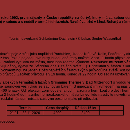
 roku 1992, první zájezdy z České republiky na čerty), který má za sebou 
sobotu a s nedělí v termálních lázních. Návštěva trhů v Linci. Bohatý a různor
Tourismusverband Schladming-Dachstein / © Lukas Seufer-Wasserthal
akové spoje z měst jako například Pardubice, Hradec Králové, Kolín, Poděbrady at
 z tras. Pokud pojedou dva busy, budou obě trasy možné. V cca 11 hodin příjezd
d
m. Parádní vyhlídka na město, dostupná zdarma výtahem.
Rakouské muzeum Vánoc
ravují dárky, výjevy ze Štědrého dne z celého světa,…). Christkindl v šatech s
 Schladmingu na jeden z pěti největších čertovských průvodů na světě.
Vstupn
top průvodů. Začátek průvodu je v 19 hodin. Konec ve 22 hodin. Odjezd na ubytován
v alpských termálních lázních Grimming Therme v Bad Mitterndorf
s vodou te
se saunovou vesničkou se saunovým barem. S impozantním výhledem na masiv Gr
 400 lehátek. Od relaxační zóny oddělená rodinná zóna a herní kout pro děti i hern
cca 2 hodiny) do hlavního hornorakouského města
Linec
, kde navštívíte největší
y (ostatní nástupní místa s časovým posunem jako při odjezdu).
Termín
Cena dospělý
Děti do 15 let
21.11. - 22.11.2026
4200
3400
Rezervovat
u osobou.
.