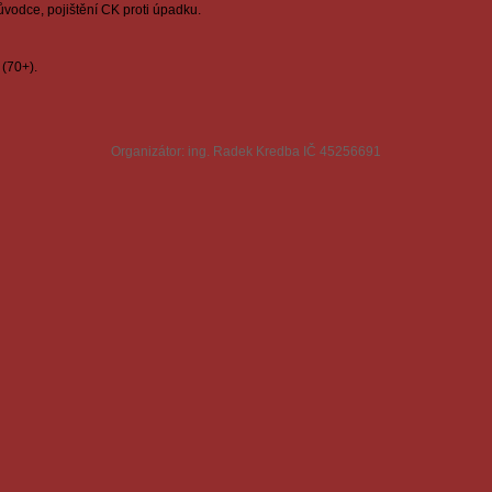
ůvodce, pojištění CK proti úpadku.
 (70+).
Organizátor: ing. Radek Kredba IČ 45256691